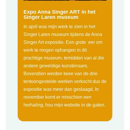
Expo Anna Singer ART in het
Singer Laren museum
In april was mijn werk te zien in het
Singer Laren museum tijdens de Anna
Singer Art expositie. Een grote eer om
werk te mogen ophangen in dit
prachtige museum, temidden van al die
andere geweldige kunstenaars.
Bovendien werden twee van de drie
tentoongestelde werken verkocht dus de
expositie was meer dan geslaagd. In
november komt er misschien een
herhaling, hou mijn website in de gaten.