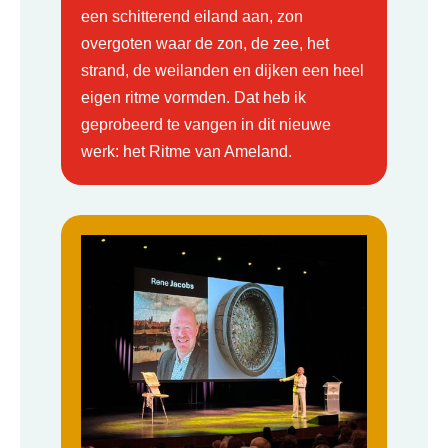
een schitterend eiland aan, zon
overgoten waar de zon, de zee, het
strand, de weilanden en dijken een heel
eigen ritme vormden. Dat heb ik
geprobeerd te vangen in dit nieuwe
werk: het Ritme van Ameland.