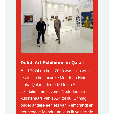
Dutch Art Exhibition in Qatar!
Eind 2024 en bgin 2025 was mijn werk
te zien in het luxueze Mondrian Hotel
Doha Qatar tijdens de Dutch Art
Exhibition met diverse Nederlandse
kunstenaars van 1624 tot nu. Er hing
onder andere een ets van Rembrandt en
een vroege Mondriaan, dus ik verkeerde