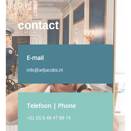
contact
E-mail
info@artjacobs.nl
Telefoon | Phone
+31 (0) 6 46 47 88 74