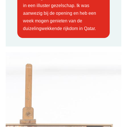
in een illuster gezelschap. Ik was
aanwezig bij de opening en heb een
week mogen genieten van de
duizelingwekkende rijkdom in Qatar.