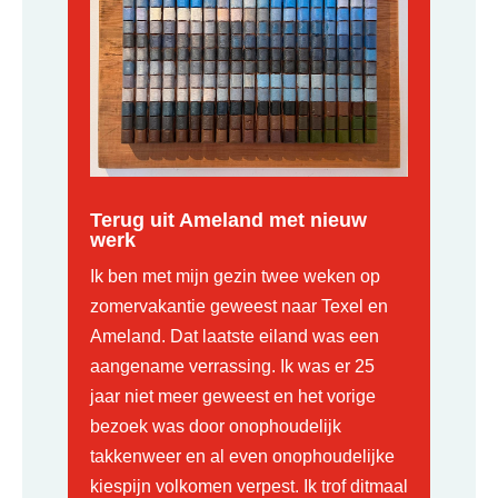
Terug uit Ameland met nieuw
werk
Ik ben met mijn gezin twee weken op
zomervakantie geweest naar Texel en
Ameland. Dat laatste eiland was een
aangename verrassing. Ik was er 25
jaar niet meer geweest en het vorige
bezoek was door onophoudelijk
takkenweer en al even onophoudelijke
kiespijn volkomen verpest. Ik trof ditmaal