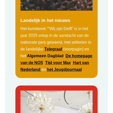
Landelijk in het nieuws
Het kunstwerk “”Wij zijn Delft” is in het
jaar 2025 volop in de aandacht van de
nationale pers geweest, met artikelen in
de landelijke
Telegraaf
(voorpagin) en
het
Algemeen Dagblad
,
De homepage
van de NOS
,
Tijd voor Max
,
Hart van
Nederland
en
het Jeugdjournaal