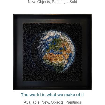
New
,
Objects
,
Paintings
,
Sold
The world is what we make of it
Available
,
New
,
Objects
,
Paintings