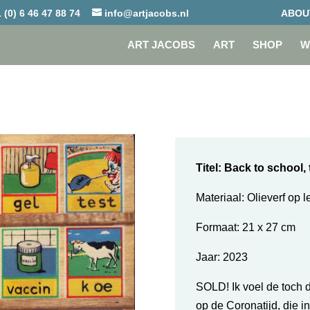
 (0) 6 46 47 88 74
info@artjacobs.nl
ABOU
ART JACOBS
ART
SHOP
W
Titel: Back to school, 
Materiaal: Olieverf op l
Formaat: 21 x 27 cm
Jaar:
2023
SOLD! Ik voel de toch d
op de Coronatijd, die 