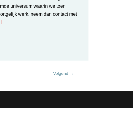
reemde universum waarin we toen
oortgelijk werk, neem dan
contact met
l
Volgend
→