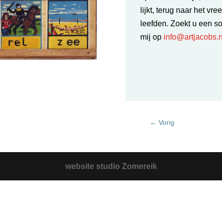
lijkt, terug naar het v
leefden. Zoekt u een s
mij op
info@artjacobs.n
←
Vorig
website studio Zomereik