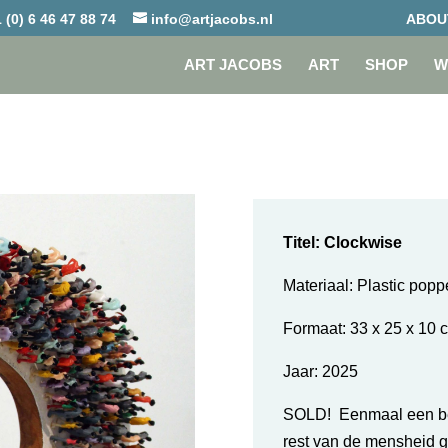
 (0) 6 46 47 88 74
info@artjacobs.nl
ABOU
ART JACOBS
ART
SHOP
W
Titel: Clockwise
Materiaal: Plastic popp
Formaat: 33 x 25 x 10 
Jaar:
2025
SOLD! Eenmaal een bep
rest van de mensheid g