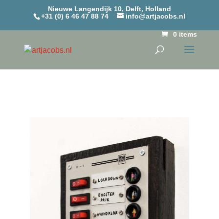
Nieuwe Langendijk 10, Delft, Holland
+31 (0) 6 46 47 88 74
info@artjacobs.nl
0 items