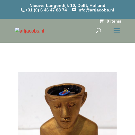
Nieuwe Langendijk 10, Delft, Holland
+31 (0) 6 46 47 88 74
info@artjacobs.nl
0 items