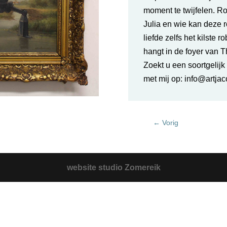
moment te twijfelen. R
Julia en wie kan deze r
liefde zelfs het kilste 
hangt in de foyer van T
Zoekt u een soortgeli
met mij op: info@artjac
←
Vorig
website studio Zomereik