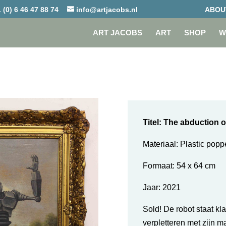
 (0) 6 46 47 88 74
info@artjacobs.nl
ABOU
ART JACOBS
ART
SHOP
W
Titel: The abduction o
Materiaal: Plastic poppet
Formaat: 54 x 64 cm
Jaar:
2021
Sold! De robot staat kla
verpletteren met zijn ma