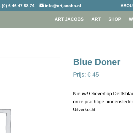
 (0) 6 46 47 88 74
info@artjacobs.nl
ABOU
ART JACOBS
ART
SHOP
W
Blue Doner
Prijs:
€
45
Nieuw! Olieverf op Delftsbla
onze prachtige binnensteden, 
Uitverkocht